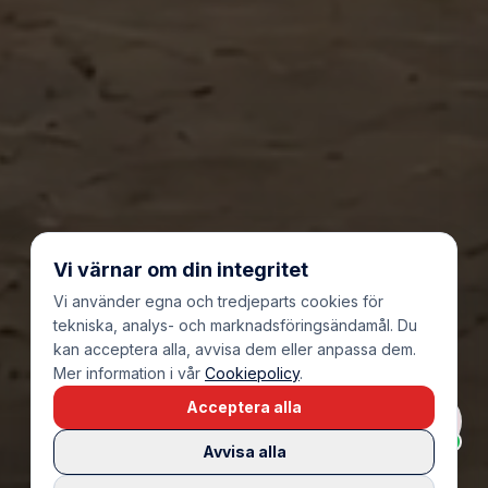
Vi värnar om din integritet
Vi använder egna och tredjeparts cookies för
tekniska, analys- och marknadsföringsändamål. Du
kan acceptera alla, avvisa dem eller anpassa dem.
Mer information i vår
Cookiepolicy
.
Acceptera alla
Avvisa alla